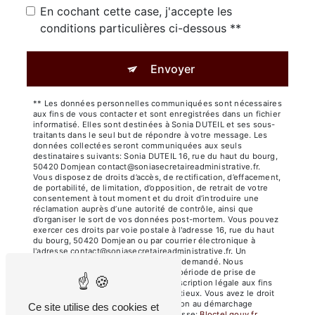
En cochant cette case, j'accepte les
conditions particulières ci-dessous **
Envoyer
** Les données personnelles communiquées sont nécessaires
aux fins de vous contacter et sont enregistrées dans un fichier
informatisé. Elles sont destinées à Sonia DUTEIL et ses sous-
traitants dans le seul but de répondre à votre message. Les
données collectées seront communiquées aux seuls
destinataires suivants: Sonia DUTEIL 16, rue du haut du bourg,
50420 Domjean contact@soniasecretaireadministrative.fr.
Vous disposez de droits d’accès, de rectification, d’effacement,
de portabilité, de limitation, d’opposition, de retrait de votre
consentement à tout moment et du droit d’introduire une
réclamation auprès d’une autorité de contrôle, ainsi que
d’organiser le sort de vos données post-mortem. Vous pouvez
exercer ces droits par voie postale à l'adresse 16, rue du haut
du bourg, 50420 Domjean ou par courrier électronique à
l'adresse contact@soniasecretaireadministrative.fr. Un
justificatif d'identité pourra vous être demandé. Nous
conservons vos données pendant la période de prise de
contact puis pendant la durée de prescription légale aux fins
probatoires et de gestion des contentieux. Vous avez le droit
de vous inscrire sur la liste d'opposition au démarchage
Ce site utilise des cookies et
téléphonique, disponible à cette adresse:
Bloctel.gouv.fr
.