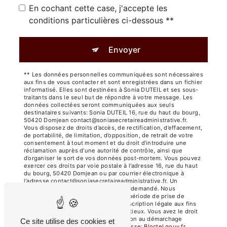
En cochant cette case, j'accepte les
conditions particulières ci-dessous **
Envoyer
** Les données personnelles communiquées sont nécessaires
aux fins de vous contacter et sont enregistrées dans un fichier
informatisé. Elles sont destinées à Sonia DUTEIL et ses sous-
traitants dans le seul but de répondre à votre message. Les
données collectées seront communiquées aux seuls
destinataires suivants: Sonia DUTEIL 16, rue du haut du bourg,
50420 Domjean contact@soniasecretaireadministrative.fr.
Vous disposez de droits d’accès, de rectification, d’effacement,
de portabilité, de limitation, d’opposition, de retrait de votre
consentement à tout moment et du droit d’introduire une
réclamation auprès d’une autorité de contrôle, ainsi que
d’organiser le sort de vos données post-mortem. Vous pouvez
exercer ces droits par voie postale à l'adresse 16, rue du haut
du bourg, 50420 Domjean ou par courrier électronique à
l'adresse contact@soniasecretaireadministrative.fr. Un
justificatif d'identité pourra vous être demandé. Nous
conservons vos données pendant la période de prise de
contact puis pendant la durée de prescription légale aux fins
probatoires et de gestion des contentieux. Vous avez le droit
de vous inscrire sur la liste d'opposition au démarchage
Ce site utilise des cookies et
téléphonique, disponible à cette adresse:
Bloctel.gouv.fr
.